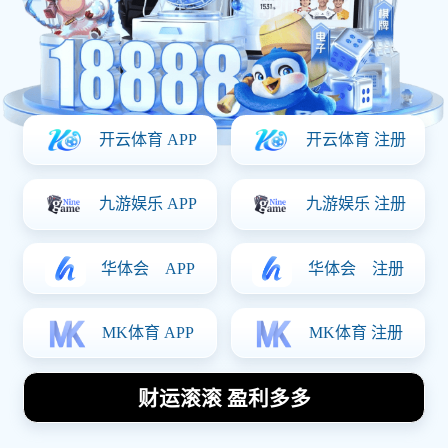
NBA
Q3 02:11
88 :
湖人
勇士
92
技术统计
欧冠
22:00
-
拜仁
国米
直播
赛事分析与推荐
欧冠决赛前瞻：战术博弈与球星对决
即将到来的欧冠决赛备受全球球迷瞩目。两支球队在过往的
淘汰赛中展现出了截然不同的战术风格，这为决赛增添了无