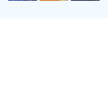
相关推荐：
战术深度解析
|
球员评分
|
欧冠历史数据
今日赛程
时间
赛事
对阵
比分
操作
上海海港 vs 山东泰
19:30
中超
-
详情
山
21:45
意甲
AC米兰 vs 尤文图斯
-
详情
巴黎圣日耳曼 vs 马
23:00
法甲
-
详情
赛
积分榜
完整榜单