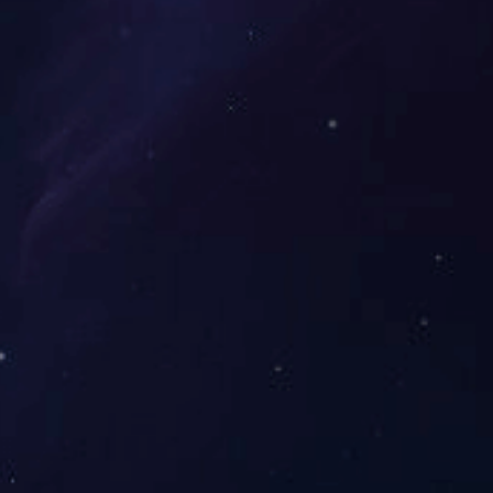
篮球战术基础
验球员的体能和技术，更考验对规则的深
挡拆、联防、全场紧逼...篮球场上
变化，帮助您更好地欣赏比赛。
如何通过精妙的战术布置来瓦解对手防
查看战术图解 >