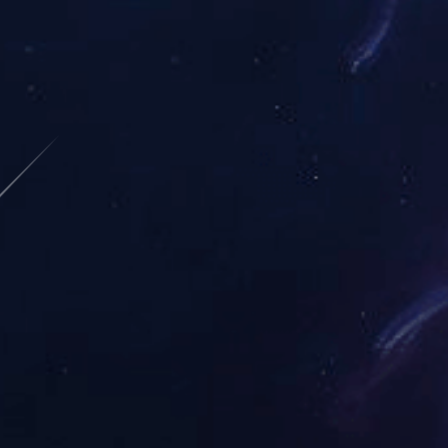
相关推荐：
战术深度解析
|
球员评分
|
欧冠历史数据
今日赛程
时间
赛事
对阵
19:30
中超
上海海港 vs
21:45
意甲
AC米兰 vs
23:00
法甲
巴黎圣日耳曼 
积分榜
英超
利物浦
78
1