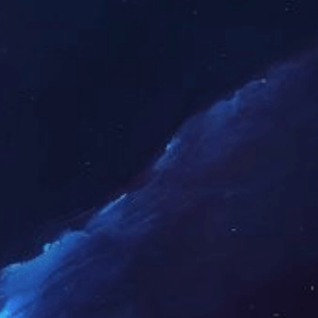
法甲专区
NBA专区
CBA专区
热门球队
曼城
皇家马德里
利物浦
巴塞罗那
巴黎圣日耳曼
拜仁慕尼黑
国际米兰
洛杉矶湖人
金州勇士
迈阿密热火
整榜单
焦点球员