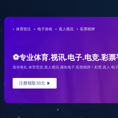
球探体育
即时比分
英超
2 :
曼城
利
1
数据
|
欧冠
22
-
拜仁