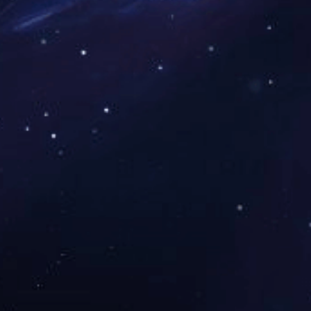
体育百科
足球规则详解
了解越位、犯规、手球等常见判罚标准。足球比赛不仅考
刻理解。本栏目为您详细解读国际足联最新颁布的比赛规则
查看越位规则 >