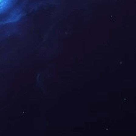
哈兰德 - 进球机器
姆巴佩 - 速度传奇
詹姆斯 - 全能战士
库里 - 三分之神
维尼修斯 - 突破专家
数据统计
历史比分
经典比分