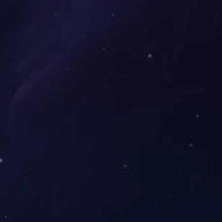
篮球战术基础
验球员的体能和技术，更考验对规则的深
挡拆、联防、全场紧逼...篮球场上
变化，帮助您更好地欣赏比赛。
如何通过精妙的战术布置来瓦解对手防
查看战术图解 >