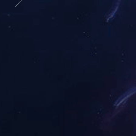
相关推荐：
战术深度解析
|
球员评分
|
欧冠历史数据
今日赛程
时间
赛事
对阵
19:30
中超
上海海港 vs
21:45
意甲
AC米兰 vs
23:00
法甲
巴黎圣日耳曼 
积分榜
英超
利物浦
78
1