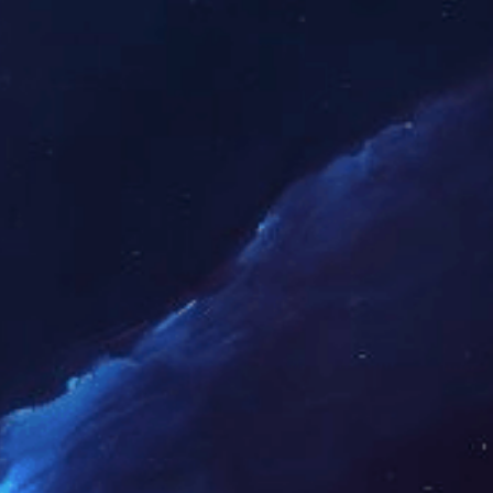
法甲专区
NBA专区
CBA专区
热门球队
曼城
皇家马德里
利物浦
巴塞罗那
巴黎圣日耳曼
拜仁慕尼黑
国际米兰
洛杉矶湖人
金州勇士
迈阿密热火
整榜单
焦点球员