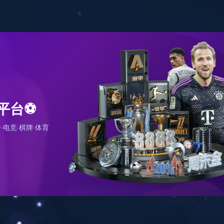
首页
足球比分
篮球比分
N
85'
西甲
HT
NB
0 :
物浦
皇马
巴萨
湖
0
阵容
数据
|
阵容
:00
国米
直播