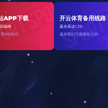
往的淘汰赛中展现出了截然不同的战术风格，这为决赛增添了无限悬念
进攻的效率将成为关键指标。
场均失球数控制在0.5个以内。而客队虽然进攻火力凶猛，但后防线在高
成为决定性因素。
高达60%。然而，足球比赛的偶然性极强，过往的数据只能作为参考。
能力。
如果他能有效切断对方的传球线路，主队的控球优势将转化为得分机会