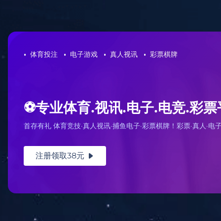
球探体育
即时比分
英超
2 :
曼城
利
1
数据
|
欧冠
22
-
拜仁