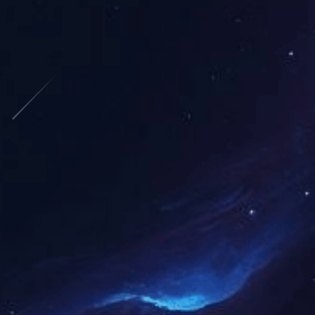
阿森纳
75
2
曼城
72
3
4 阿斯顿维拉
65