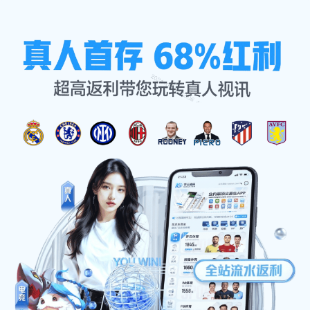
球探体育
即时比分
更多赛事 >
英超
85'
2 :
曼城
利物浦
1
数据
|
阵容
西甲
HT
0 :
皇马
巴萨
0
数据
|
阵容