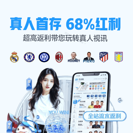
球探体育
即时比分
更多赛事 >
英超
85'
2 :
曼城
利物浦
1
数据
|
阵容
西甲
HT
0 :
皇马
巴萨
0
数据
|
阵容