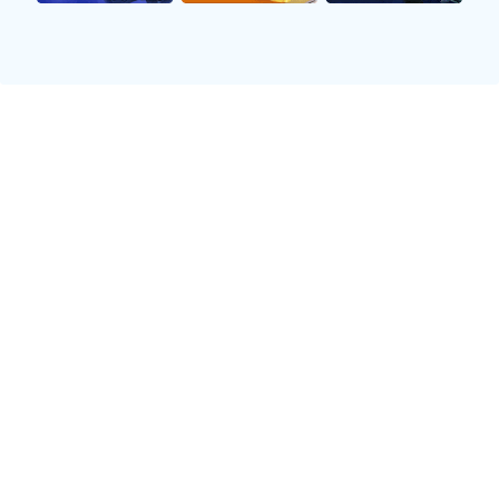
相关推荐：
战术深度解析
|
球员评分
|
欧冠历史数据
今日赛程
时间
赛事
对阵
比分
操作
上海海港 vs 山东泰
19:30
中超
-
详情
山
21:45
意甲
AC米兰 vs 尤文图斯
-
详情
巴黎圣日耳曼 vs 马
23:00
法甲
-
详情
赛
积分榜
完整榜单