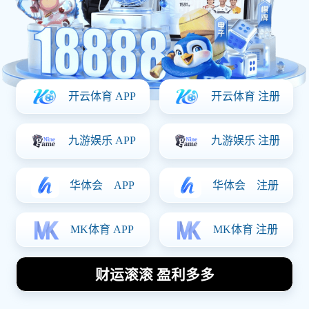
NBA
Q3 02:11
88 :
湖人
勇士
92
技术统计
欧冠
22:00
-
拜仁
国米
直播
赛事分析与推荐
欧冠决赛前瞻：战术博弈与球星对决
即将到来的欧冠决赛备受全球球迷瞩目。两支球队在过往的
淘汰赛中展现出了截然不同的战术风格，这为决赛增添了无